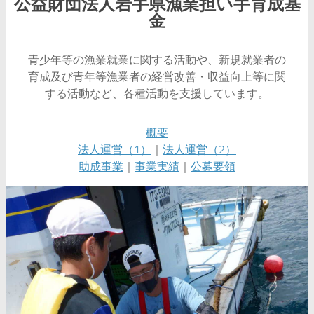
公益財団法人岩手県漁業担い手育成基
金
青少年等の漁業就業に関する活動や、新規就業者の
育成及び青年等漁業者の経営改善・収益向上等に関
する活動など、各種活動を支援しています。
概要
法人運営（1）
｜
法人運営（2）
助成事業
｜
事業実績
｜
公募要領