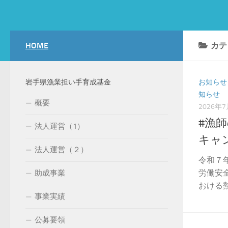
コンテンツへスキップ
HOME
カテ
岩手県漁業担い手育成基金
お知らせ
知らせ
概要
2026年
#漁
法人運営（1）
キャ
法人運営（２）
令和７
労働安
助成事業
おける熱
事業実績
公募要領