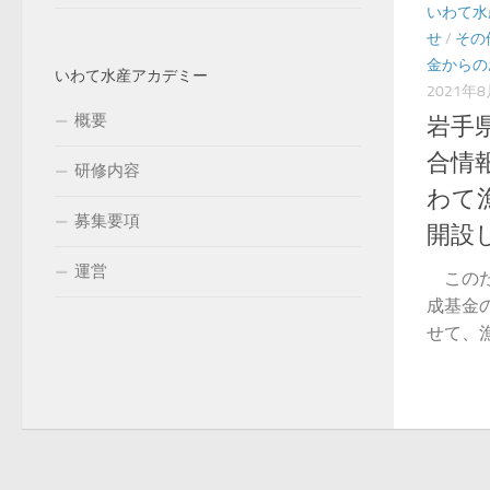
いわて水
せ
/
その
金からの
いわて水産アカデミー
2021年
概要
岩手
合情
研修内容
わて
募集要項
開設
運営
このた
成基金
せて、漁